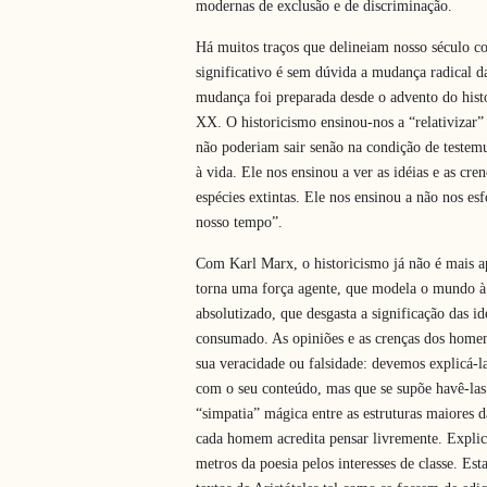
modernas de exclusão e de discriminação.
Há muitos traços que delineiam nosso século co
significativo é sem dúvida a mudança radical d
mudança foi preparada desde o advento do histo
XX. O historicismo ensinou-nos a “relativizar”
não poderiam sair senão na condição de testemu
à vida. Ele nos ensinou a ver as idéias e as c
espécies extintas. Ele nos ensinou a não nos es
nosso tempo”.
Com Karl Marx, o historicismo já não é mais ap
torna uma força agente, que modela o mundo 
absolutizado, que desgasta a significação das id
consumado. As opiniões e as crenças dos homens
sua veracidade ou falsidade: devemos explicá-l
com o seu conteúdo, mas que se supõe havê-las
“simpatia” mágica entre as estruturas maiores d
cada homem acredita pensar livremente. Explica
metros da poesia pelos interesses de classe. E