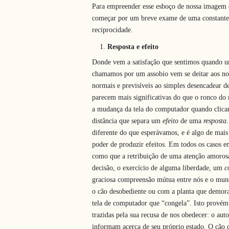
Para empreender esse esboço de nossa imagem
começar por um breve exame de uma constante da
reciprocidade.
Resposta e efeito
Donde vem a satisfação que sentimos quando u
chamamos por um assobio vem se deitar aos noss
normais e previsíveis ao simples desencadear 
parecem mais significativas do que o ronco d
a mudança da tela do computador quando clic
distância que separa um
efeito
de uma
resposta
diferente do que esperávamos, e é algo de mais
poder de produzir efeitos. Em todos os casos em
como que a retribuição de uma atenção amoros
decisão, o exercício de alguma liberdade, um
c
graciosa compreensão mútua entre nós e o mun
o cão desobediente ou com a planta que demor
tela de computador que “congela”. Isto prové
trazidas pela sua recusa de nos obedecer: o a
informam acerca de seu próprio estado. O cão 