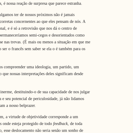
, é nossa reação de surpresa que parece estranha.
ulgamos ter de nossos próximos não é jamais
 corretas concernentes ao que eles pensam de nós. A
al, e é só a retrovisão que nos dá o centro de
 permaneceríamos semi-cegos e desorientados como
sse nas trevas. (É mais ou menos a situação em que me
 ser o francês sem saber se ela o é também para os
mos compreender uma ideologia, um partido, um
 que nossas interpretações deles significam desde
nerme, destituindo-o de sua capacidade de nos julgar
ça e seu potencial de periculosidade, já não lidamos
am a nosso belprazer.
, a virtude de objetividade corresponde a um
s onde esteja protegido de todo
feedback
, de toda
io, esse deslocamento não seria senão um sonho de