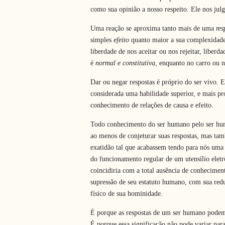
como sua opinião a nosso respeito. Ele nos jul
Uma reação se aproxima tanto mais de uma
res
simples
efeito
quanto maior a sua complexidade, 
liberdade de nos aceitar ou nos rejeitar, liberd
é
normal e constitutiva
, enquanto no carro ou 
Dar ou negar respostas é próprio do ser vivo. E
considerada uma habilidade superior, e mais pr
conhecimento de relações de causa e efeito.
Todo conhecimento do ser humano pelo ser hum
ao menos de conjeturar suas respostas, mas ta
exatidão tal que acabassem tendo para nós uma
do funcionamento regular de um utensílio eletr
coincidiria com a total ausência de conheciment
supressão de seu estatuto humano, com sua redu
físico de sua hominidade.
É porque as respostas de um ser humano podem 
É porque essa significação não pode variar par