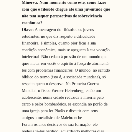
Minerva: Num momento como este, como fazer
com que o filósofo chegue até uma juventude que
não tem sequer perspectivas de sobrevivência
econômica?
Olavo:
A mensagem do filósofo aos jovens
estudantes, no que diz respeito à dificuldade
financeira, é simples, quanto pior ficar a sua
condição econômica, mais se apeguem à sua vocação
intelectual. Não cedam à pressão de um mundo que
quer matar em vocês o espírito à força de atormentá-
los com problemas financeiros. O mundo, no sentido
bíblico do termo (isto é, a sociedade mundana), só
respeita quem o despreza. Na Primeira Guerra
Mundial, o físico Werner Heisenberg, então um
adolescente, numa cidade reduzida à miséria pelo
cerco e pelos bombardeios, se escondia no porão de
uma igreja para ler Platão e discutir com seus
amigos a metafísica de Malebranche.
Foram os anos decisivos de sua formação: ele
poderia tê-los perdido, aguardando melhores dias