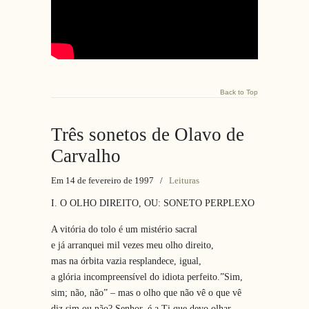
Back to Top
Três sonetos de Olavo de
Carvalho
Em 14 de fevereiro de 1997
/
Leituras
I. O OLHO DIREITO, OU: SONETO PERPLEXO
A vitória do tolo é um mistério sacral
e já arranquei mil vezes meu olho direito,
mas na órbita vazia resplandece, igual,
a glória incompreensível do idiota perfeito.”Sim,
sim; não, não” – mas o olho que não vê o que vê
diz sim ou não? Senhor, é a Ti que devo olhar