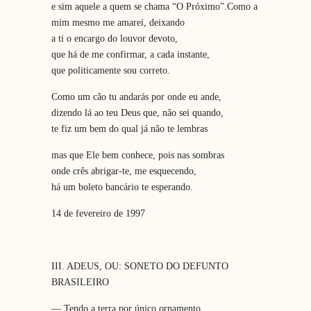
e sim aquele a quem se chama “O Próximo”.Como a
mim mesmo me amarei, deixando
a ti o encargo do louvor devoto,
que há de me confirmar, a cada instante,
que politicamente sou correto.
Como um cão tu andarás por onde eu ande,
dizendo lá ao teu Deus que, não sei quando,
te fiz um bem do qual já não te lembras
mas que Ele bem conhece, pois nas sombras
onde crês abrigar-te, me esquecendo,
há um boleto bancário te esperando.
14 de fevereiro de 1997
III. ADEUS, OU: SONETO DO DEFUNTO
BRASILEIRO
— Tendo a terra por único ornamento,