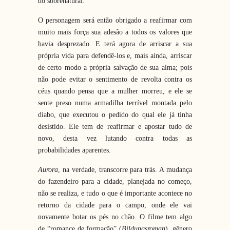
do sobrenatural.
O personagem será então obrigado a reafirmar com
muito mais força sua adesão a todos os valores que
havia desprezado. E terá agora de arriscar a sua
própria vida para defendê-los e, mais ainda, arriscar
de certo modo a própria salvação de sua alma; pois
não pode evitar o sentimento de revolta contra os
céus quando pensa que a mulher morreu, e ele se
sente preso numa armadilha terrível montada pelo
diabo, que executou o pedido do qual ele já tinha
desistido. Ele tem de reafirmar e apostar tudo de
novo, desta vez lutando contra todas as
probabilidades aparentes.
Aurora
, na verdade, transcorre para trás. A mudança
do fazendeiro para a cidade, planejada no começo,
não se realiza, e tudo o que é importante acontece no
retorno da cidade para o campo, onde ele vai
novamente botar os pés no chão. O filme tem algo
de “romance de formação” (
Bildungsroman
), gênero