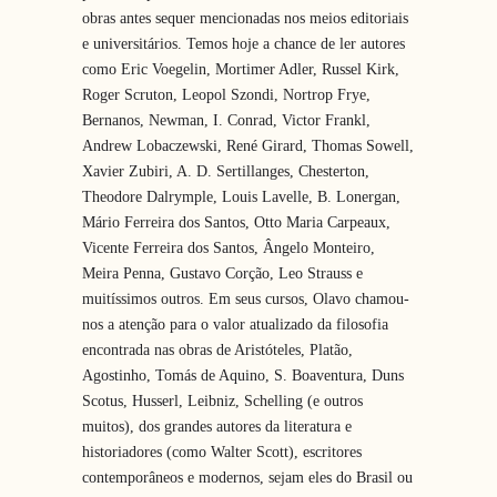
obras antes sequer mencionadas nos meios editoriais
e universitários. Temos hoje a chance de ler autores
como Eric Voegelin, Mortimer Adler, Russel Kirk,
Roger Scruton, Leopol Szondi, Nortrop Frye,
Bernanos, Newman, I. Conrad, Victor Frankl,
Andrew Lobaczewski, René Girard, Thomas Sowell,
Xavier Zubiri, A. D. Sertillanges, Chesterton,
Theodore Dalrymple, Louis Lavelle, B. Lonergan,
Mário Ferreira dos Santos, Otto Maria Carpeaux,
Vicente Ferreira dos Santos, Ângelo Monteiro,
Meira Penna, Gustavo Corção, Leo Strauss e
muitíssimos outros. Em seus cursos, Olavo chamou-
nos a atenção para o valor atualizado da filosofia
encontrada nas obras de Aristóteles, Platão,
Agostinho, Tomás de Aquino, S. Boaventura, Duns
Scotus, Husserl, Leibniz, Schelling (e outros
muitos), dos grandes autores da literatura e
historiadores (como Walter Scott), escritores
contemporâneos e modernos, sejam eles do Brasil ou