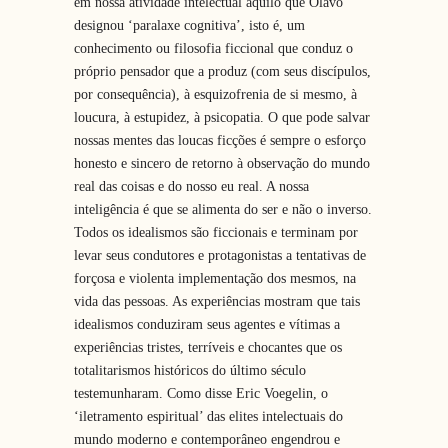
em nossa atividade intelectual aquilo que Olavo
designou ‘paralaxe cognitiva’, isto é, um
conhecimento ou filosofia ficcional que conduz o
próprio pensador que a produz (com seus discípulos,
por consequência), à esquizofrenia de si mesmo, à
loucura, à estupidez, à psicopatia. O que pode salvar
nossas mentes das loucas ficções é sempre o esforço
honesto e sincero de retorno à observação do mundo
real das coisas e do nosso eu real. A nossa
inteligência é que se alimenta do ser e não o inverso.
Todos os idealismos são ficcionais e terminam por
levar seus condutores e protagonistas a tentativas de
forçosa e violenta implementação dos mesmos, na
vida das pessoas. As experiências mostram que tais
idealismos conduziram seus agentes e vítimas a
experiências tristes, terríveis e chocantes que os
totalitarismos históricos do último século
testemunharam. Como disse Eric Voegelin, o
‘iletramento espiritual’ das elites intelectuais do
mundo moderno e contemporâneo engendrou e