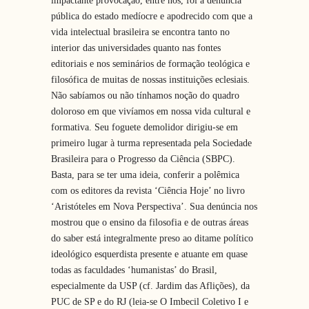
impactante provocação, entre nós, foi a denúncia
pública do estado medíocre e apodrecido com que a
vida intelectual brasileira se encontra tanto no
interior das universidades quanto nas fontes
editoriais e nos seminários de formação teológica e
filosófica de muitas de nossas instituições eclesiais.
Não sabíamos ou não tínhamos noção do quadro
doloroso em que vivíamos em nossa vida cultural e
formativa. Seu foguete demolidor dirigiu-se em
primeiro lugar à turma representada pela Sociedade
Brasileira para o Progresso da Ciência (SBPC).
Basta, para se ter uma ideia, conferir a polêmica
com os editores da revista ‘Ciência Hoje’ no livro
‘Aristóteles em Nova Perspectiva’. Sua denúncia nos
mostrou que o ensino da filosofia e de outras áreas
do saber está integralmente preso ao ditame político
ideológico esquerdista presente e atuante em quase
todas as faculdades ‘humanistas’ do Brasil,
especialmente da USP (cf. Jardim das Aflições), da
PUC de SP e do RJ (leia-se O Imbecil Coletivo I e