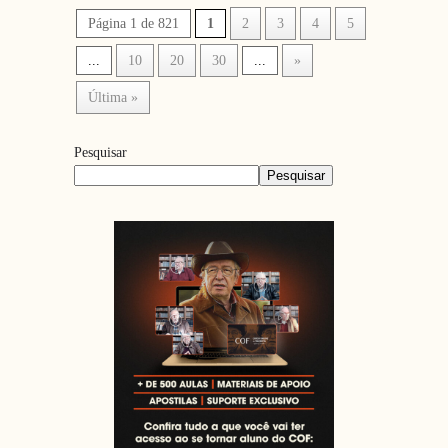
Página 1 de 821
1
2
3
4
5
...
10
20
30
...
»
Última »
Pesquisar
Pesquisar