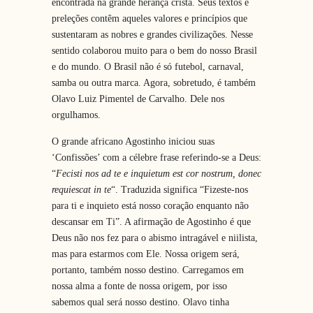
encontrada na grande herança cristã. Seus textos e
preleções contêm aqueles valores e princípios que
sustentaram as nobres e grandes civilizações. Nesse
sentido colaborou muito para o bem do nosso Brasil
e do mundo. O Brasil não é só futebol, carnaval,
samba ou outra marca. Agora, sobretudo, é também
Olavo Luiz Pimentel de Carvalho. Dele nos
orgulhamos.
O grande africano Agostinho iniciou suas
‘Confissões’ com a célebre frase referindo-se a Deus:
“
Fecisti nos ad te e inquietum est cor nostrum, donec
requiescat in te
“. Traduzida significa “Fizeste-nos
para ti e inquieto está nosso coração enquanto não
descansar em Ti”. A afirmação de Agostinho é que
Deus não nos fez para o abismo intragável e niilista,
mas para estarmos com Ele. Nossa origem será,
portanto, também nosso destino. Carregamos em
nossa alma a fonte de nossa origem, por isso
sabemos qual será nosso destino. Olavo tinha