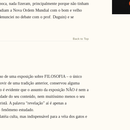
época, nada fizeram, principalmente porque não tinham
fundiam a Nova Ordem Mundial com o bom e velho
enunciei no debate com o prof. Duguin) e se
Back to Top
urso de uma exposição sobre FILOSOFIA – o único
provir de uma tradição anterior, conservou alguma
tão é evidente que o assunto da exposição NÃO é nem a
acidade do seu conteúdo, nem muitíssimo menos o seu
ristã. A palavra “revelação” aí é apenas a
 o fenômeno estudado.
atéia culta, mas indispensável para a véia dos gatos e